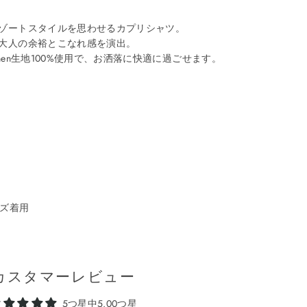
ゾートスタイルを思わせるカプリシャツ。
大人の余裕とこなれ感を演出。
nen生地100%使用で、お洒落に快適に過ごせます。
イズ着用
カスタマーレビュー
5つ星中5.00つ星