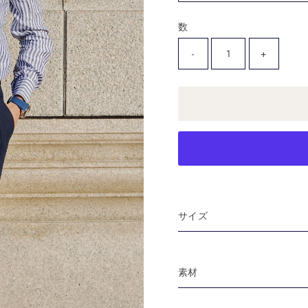
数
-
+
サイズ
素材