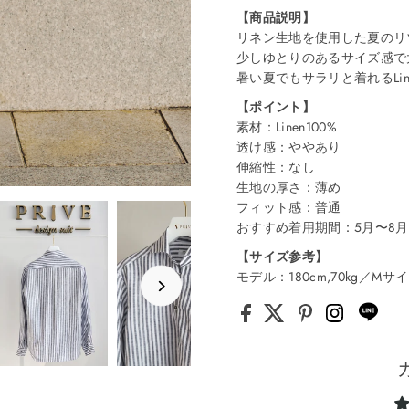
【商品説明】
リネン生地を使用した夏のリ
少しゆとりのあるサイズ感で
暑い夏でもサラリと着れるLi
【ポイント】
素材：Linen100%
透け感：ややあり
伸縮性：なし
生地の厚さ：薄め
フィット感：普通
おすすめ着用期間：5月〜8月
【サイズ参考】
モデル：180cm,70kg／Mサ