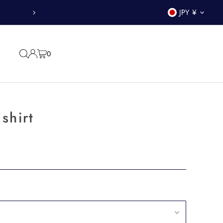
春夏の新作セットアップ
JPY ¥
0
 shirt